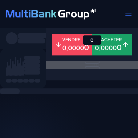
Symboles
VENDRE
ACHETER
0
0
0
0,0000
0,0000
Tous
Forex
Métaux
Actions
Favoris