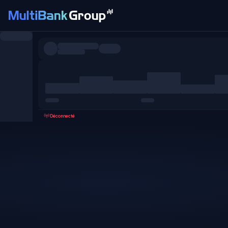
Symboles
Tous
Forex
Métaux
Actions
Favoris
Déconnecté