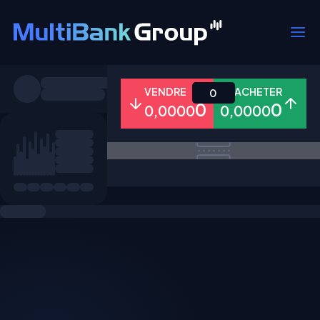
Symboles
VENDRE
ACHETER
0
0
0
0,0000
0,0000
Tous
Forex
Métaux
Actions
Favoris