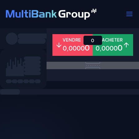
Symboles
VENDRE
ACHETER
0
0
0
0,0000
0,0000
Tous
Forex
Métaux
Actions
Favoris