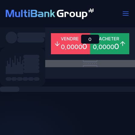
Symboles
VENDRE
ACHETER
0
0
0
0,0000
0,0000
Tous
Forex
Métaux
Actions
Favoris