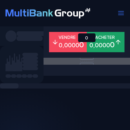
Symboles
VENDRE
ACHETER
0
0
0
0,0000
0,0000
Tous
Forex
Métaux
Actions
Favoris