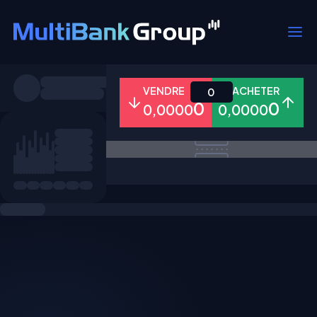
Symboles
VENDRE
ACHETER
0
0
0
0,0000
0,0000
Tous
Forex
Métaux
Actions
Favoris