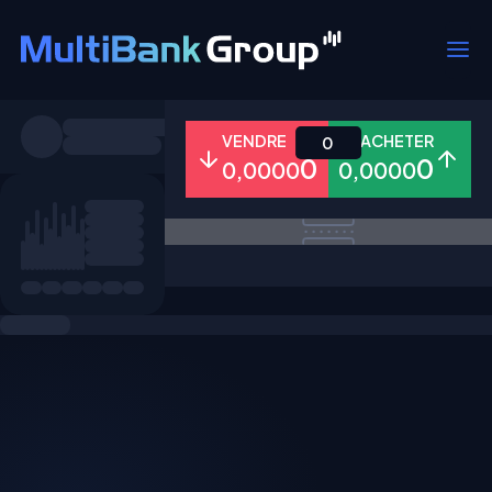
Symboles
VENDRE
ACHETER
0
0
0
0,0000
0,0000
Tous
Forex
Métaux
Actions
Favoris