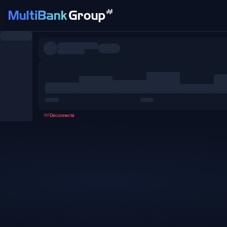
Symboles
Tous
Forex
Métaux
Actions
Favoris
Déconnecté