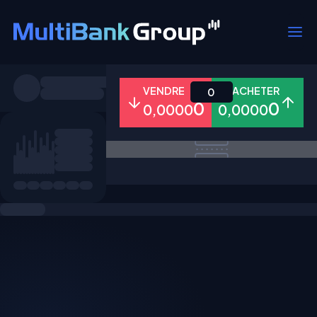
Symboles
VENDRE
ACHETER
0
0
0
0,0000
0,0000
Tous
Forex
Métaux
Actions
Favoris