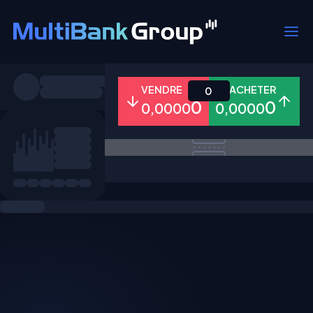
Symboles
VENDRE
ACHETER
0
0
0
0,0000
0,0000
Tous
Forex
Métaux
Actions
Favoris