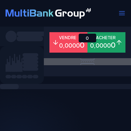
Symboles
VENDRE
ACHETER
0
0
0
0,0000
0,0000
Tous
Forex
Métaux
Actions
Favoris