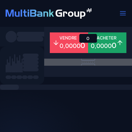
Symboles
VENDRE
ACHETER
0
0
0
0,0000
0,0000
Tous
Forex
Métaux
Actions
Favoris