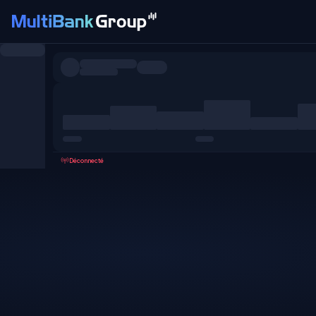
Symboles
Tous
Forex
Métaux
Actions
Favoris
Déconnecté