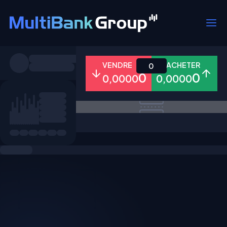
Symboles
VENDRE
ACHETER
0
0
0
0,0000
0,0000
Tous
Forex
Métaux
Actions
Favoris