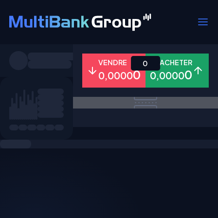
Symboles
VENDRE
ACHETER
0
0
0
0,0000
0,0000
Tous
Forex
Métaux
Actions
Favoris