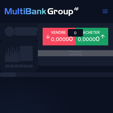
Symboles
VENDRE
ACHETER
0
0
0
0,0000
0,0000
Tous
Forex
Métaux
Actions
Favoris