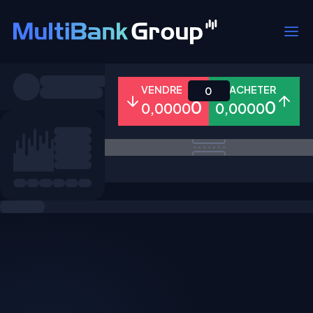
Symboles
VENDRE
ACHETER
0
0
0
0,0000
0,0000
Tous
Forex
Métaux
Actions
Favoris