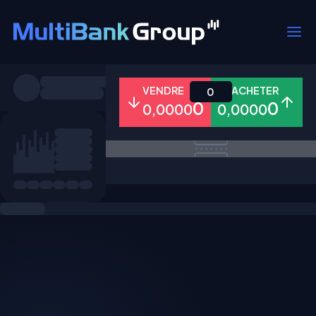
Symboles
VENDRE
ACHETER
0
0
0
0,0000
0,0000
Tous
Forex
Métaux
Actions
Favoris