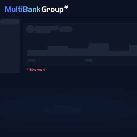
Symboles
Tous
Forex
Métaux
Actions
Favoris
Déconnecté