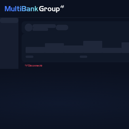
Symboles
Tous
Forex
Métaux
Actions
Favoris
Déconnecté