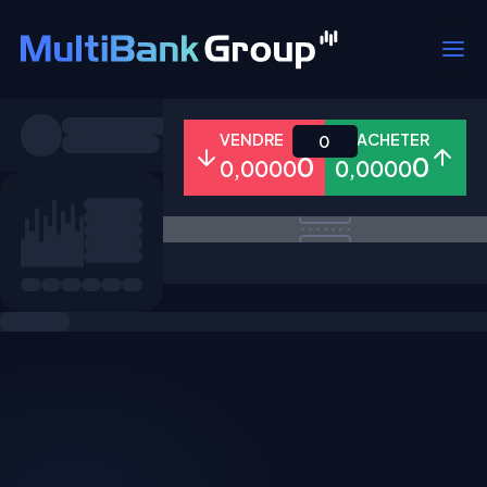
Symboles
VENDRE
ACHETER
0
0
0
0,0000
0,0000
Tous
Forex
Métaux
Actions
Favoris