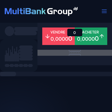
Symboles
VENDRE
ACHETER
0
0
0
0,0000
0,0000
Tous
Forex
Métaux
Actions
Favoris