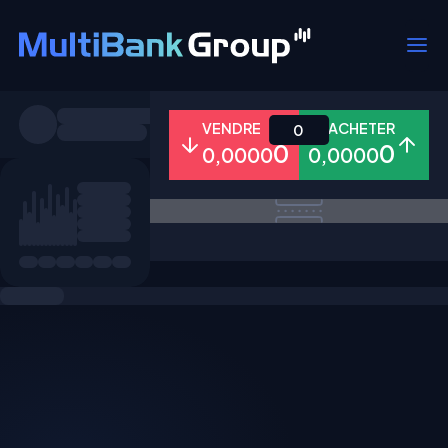
Symboles
VENDRE
ACHETER
0
0
0
0,0000
0,0000
Tous
Forex
Métaux
Actions
Favoris