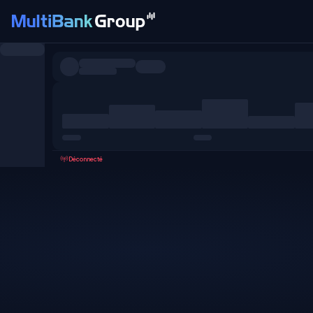
Symboles
Tous
Forex
Métaux
Actions
Favoris
Déconnecté