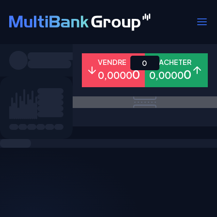
Symboles
VENDRE
ACHETER
0
0
0
0,0000
0,0000
Tous
Forex
Métaux
Actions
Favoris