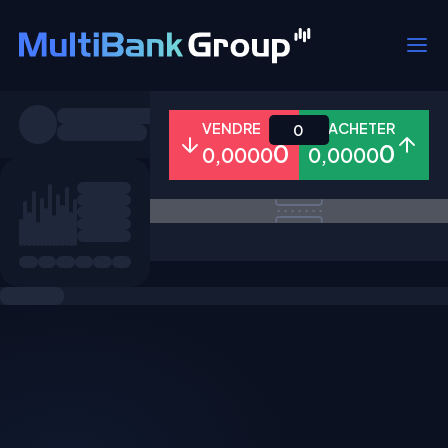
Symboles
VENDRE
ACHETER
0
0
0
0,0000
0,0000
Tous
Forex
Métaux
Actions
Favoris