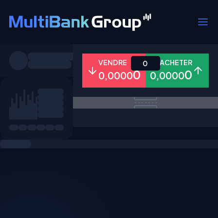
Symboles
VENDRE
ACHETER
0
0
0
0,0000
0,0000
Tous
Forex
Métaux
Actions
Favoris