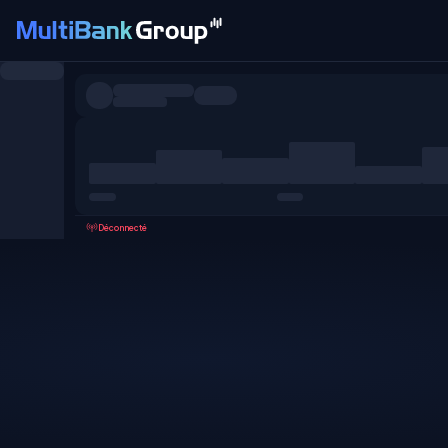
Symboles
Tous
Forex
Métaux
Actions
Favoris
Déconnecté