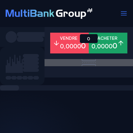
Symboles
VENDRE
ACHETER
0
0
0
0,0000
0,0000
Tous
Forex
Métaux
Actions
Favoris