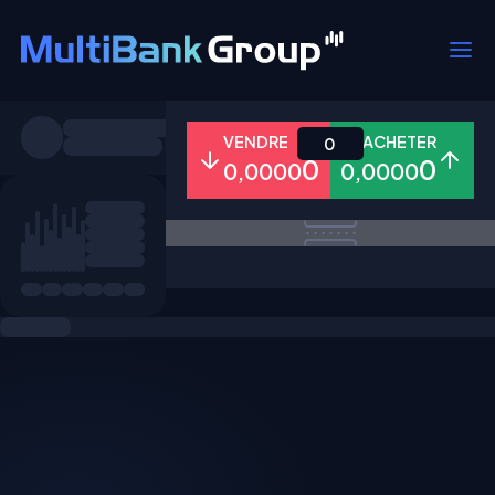
Symboles
VENDRE
ACHETER
0
0
0
0,0000
0,0000
Tous
Forex
Métaux
Actions
Favoris