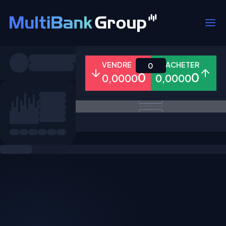
Symboles
VENDRE
ACHETER
0
0
0
0,0000
0,0000
Tous
Forex
Métaux
Actions
Favoris