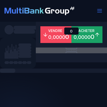
Symboles
VENDRE
ACHETER
0
0
0
0,0000
0,0000
Tous
Forex
Métaux
Actions
Favoris