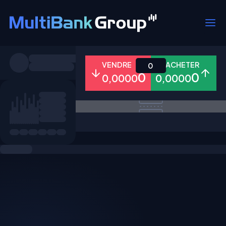
Symboles
VENDRE
ACHETER
0
0
0
0,0000
0,0000
Tous
Forex
Métaux
Actions
Favoris