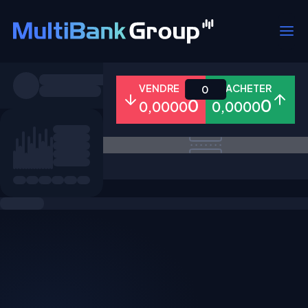
Symboles
VENDRE
ACHETER
0
0
0
0,0000
0,0000
Tous
Forex
Métaux
Actions
Favoris