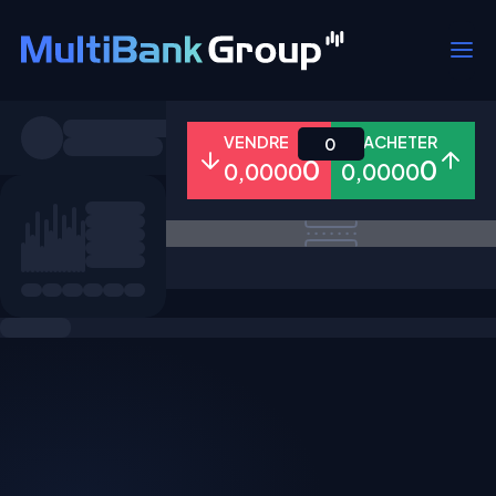
Symboles
VENDRE
ACHETER
0
0
0
0,0000
0,0000
Tous
Forex
Métaux
Actions
Favoris