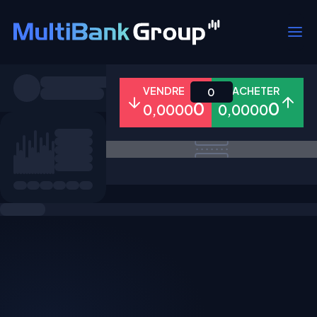
Symboles
VENDRE
ACHETER
0
0
0
0,0000
0,0000
Tous
Forex
Métaux
Actions
Favoris