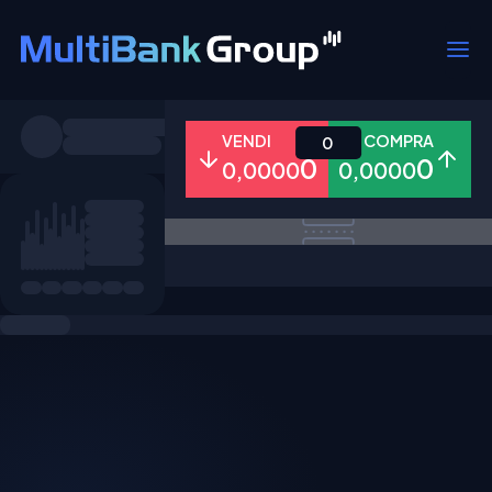
Simboli
VENDI
COMPRA
0
0
0
0,0000
0,0000
Tutti
Forex
Metalli
Azioni
Preferiti