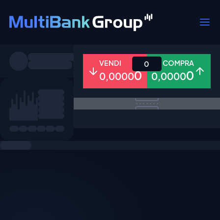
Simboli
VENDI
COMPRA
0
0
0
0,0000
0,0000
Tutti
Forex
Metalli
Azioni
Preferiti