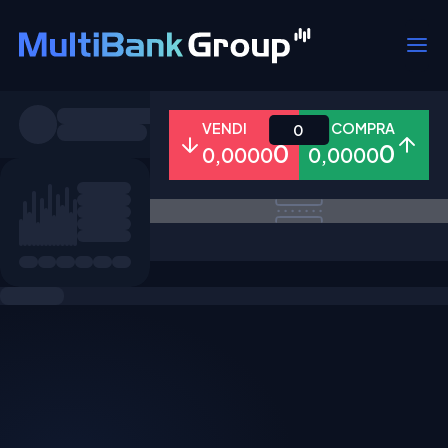
Simboli
VENDI
COMPRA
0
0
0
0,0000
0,0000
Tutti
Forex
Metalli
Azioni
Preferiti