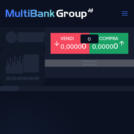
Simboli
VENDI
COMPRA
0
0
0
0,0000
0,0000
Tutti
Forex
Metalli
Azioni
Preferiti