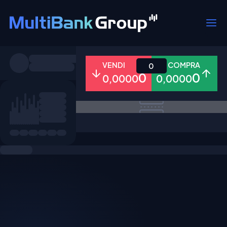
Simboli
VENDI
COMPRA
0
0
0
0,0000
0,0000
Tutti
Forex
Metalli
Azioni
Preferiti