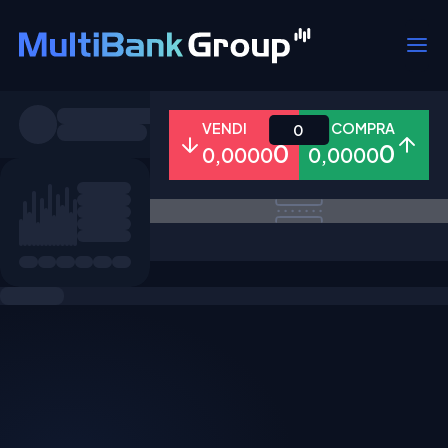
Simboli
VENDI
COMPRA
0
0
0
0,0000
0,0000
Tutti
Forex
Metalli
Azioni
Preferiti