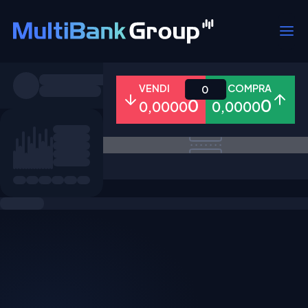
Simboli
VENDI
COMPRA
0
0
0
0,0000
0,0000
Tutti
Forex
Metalli
Azioni
Preferiti