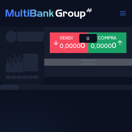
Simboli
VENDI
COMPRA
0
0
0
0,0000
0,0000
Tutti
Forex
Metalli
Azioni
Preferiti