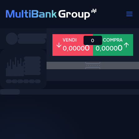
Simboli
VENDI
COMPRA
0
0
0
0,0000
0,0000
Tutti
Forex
Metalli
Azioni
Preferiti