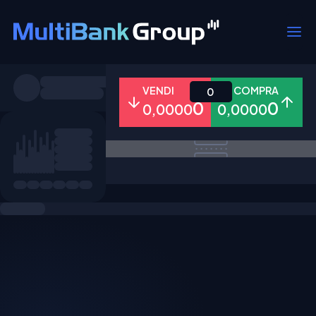
Simboli
VENDI
COMPRA
0
0
0
0,0000
0,0000
Tutti
Forex
Metalli
Azioni
Preferiti