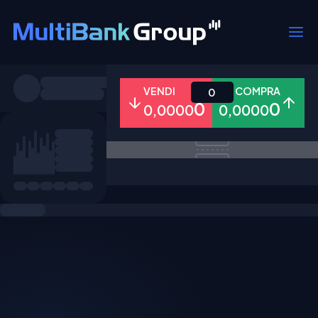
Simboli
VENDI
COMPRA
0
0
0
0,0000
0,0000
Tutti
Forex
Metalli
Azioni
Preferiti