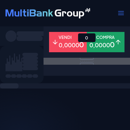
Simboli
VENDI
COMPRA
0
0
0
0,0000
0,0000
Tutti
Forex
Metalli
Azioni
Preferiti