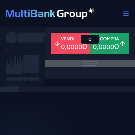
Simboli
VENDI
COMPRA
0
0
0
0,0000
0,0000
Tutti
Forex
Metalli
Azioni
Preferiti